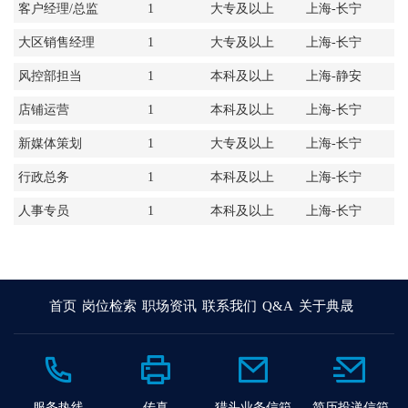
客户经理/总监
1
大专及以上
上海-长宁
大区销售经理
1
大专及以上
上海-长宁
风控部担当
1
本科及以上
上海-静安
店铺运营
1
本科及以上
上海-长宁
新媒体策划
1
大专及以上
上海-长宁
行政总务
1
本科及以上
上海-长宁
人事专员
1
本科及以上
上海-长宁
首页
岗位检索
职场资讯
联系我们
Q&A
关于典晟
服务热线
传真
猎头业务信箱
简历投递信箱